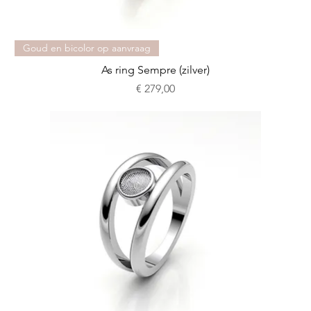
Goud en bicolor op aanvraag
As ring Sempre (zilver)
Prijs
€ 279,00