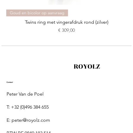
Goud en bicolor op aanvraag
Twins ring met vingerafdruk rond (zilver)
Prijs
€ 309,00
ROYOLZ
Contact
Peter Van de Poel
T: +32 (0)496 384 655
E:
peter@royolz.com