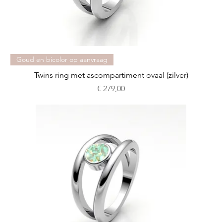
Goud en bicolor op aanvraag
Twins ring met ascompartiment ovaal (zilver)
Prijs
€ 279,00