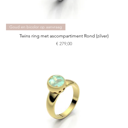
Goud en bicolor op aanvraag
Twins ring met ascompartiment Rond (zilver)
Prijs
€ 279,00