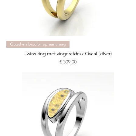
Goud en bicolor op aanvraag
Twins ring met vingerafdruk Ovaal (zilver)
Prijs
€ 309,00