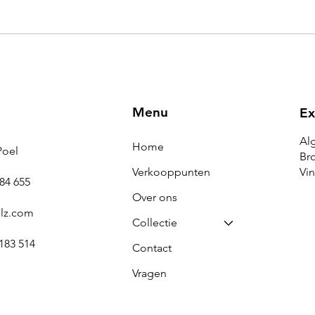
Menu
Ex
Al
Home
Poel
Br
Verkooppunten
Vi
384 655
Over ons
lz.com
Collectie
183 514
Contact
Vragen