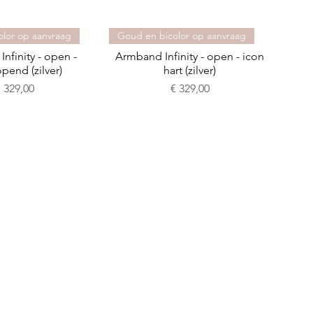
lor op aanvraag
Goud en bicolor op aanvraag
nfinity - open -
Armband Infinity - open - icon
pend (zilver)
hart (zilver)
rijs
Prijs
€ 329,00
€ 329,00