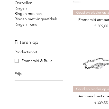
Oorbellen
Ringen
Goud en bicolor op 
Ringen met hars
Ringen met vingerafdruk
Emmerald armband
Ringen Twins
Prijs
€ 309,00
Filteren op
Productsoort
Emmerald & Bulla
Prijs
€ 309
€ 329
Goud en bicolor op 
Armband hart open
Prijs
€ 329,00