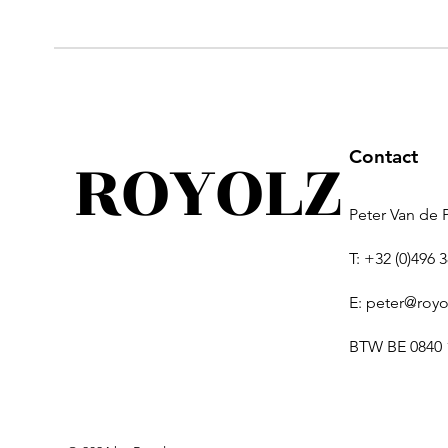
ROYOLZ
Contact
Peter Van de 
T: +32 (0)496 
E:
peter@royo
BTW BE 0840 