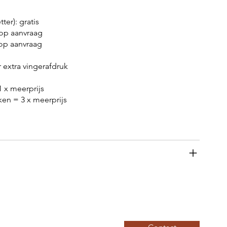
ter): gratis
 op aanvraag
 op aanvraag
 extra vingerafdruk
1 x meerprijs
kken = 3 x meerprijs