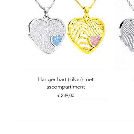
Hanger hart (zilver) met
ascompartiment
Prijs
€ 289,00