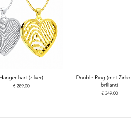
Hanger hart (zilver)
Double Ring (met Zirko
briliant)
Prijs
€ 289,00
Prijs
€ 349,00