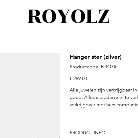
ROYOLZ
Hanger ster (zilver)
Productcode
RJP 006
Productcode:
RJP
006
Prijs
€ 289,00
Alle juwelen zijn verkrijgbaar i
goud. Alles sieraden zijn te v
verkrijgbaar met hars comparti
PRODUCT INFO