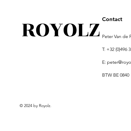
ROYOLZ
Contact
Peter Van de 
T: +32 (0)496 
As ring Celestia (zilver)
As ring Round
Ring Matrix
Ring Bic
E:
peter@royo
Prijs
Prijs
Prijs
€ 329,00
€ 279,00
€ 279,00
BTW BE 0840 
© 2024 by Royolz.